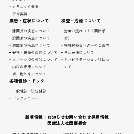
クリニック概要
手術実績
疾患・症状について
検査・治療について
膝関節の疾患について
治療の流れ（人工関節手
股関節の疾患について
術）
肩関節の疾患について
脊椎脊髄センターのご案内
脊椎・脊髄の疾患について
再生医療について
スポーツでの怪我について
リハビリテーション科につ
内科の疾患について
いて
手・肘外来について
各種健診・ドック
一般健診・法定健診
ドックメニュー
新着情報・お知らせ
お問い合わせ
採用情報
医療法人社団慶晃会