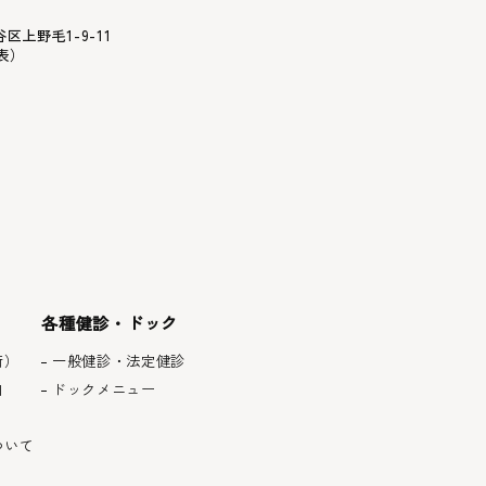
谷区上野毛1-9-11
表）
各種健診・ドック
術）
一般健診・法定健診
内
ドックメニュー
ついて