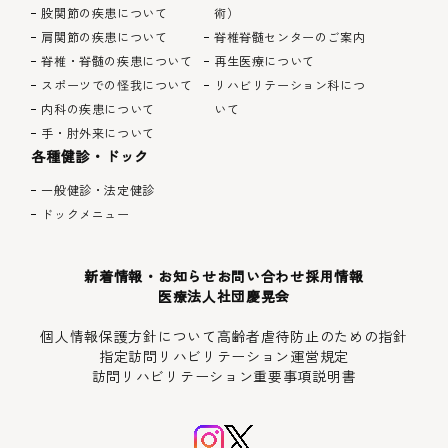
股関節の疾患について
術）
肩関節の疾患について
脊椎脊髄センターのご案内
脊椎・脊髄の疾患について
再生医療について
スポーツでの怪我について
リハビリテーション科につ
内科の疾患について
いて
手・肘外来について
各種健診・ドック
一般健診・法定健診
ドックメニュー
新着情報・お知らせ
お問い合わせ
採用情報
医療法人社団慶晃会
個人情報保護方針について
高齢者虐待防止のための指針
指定訪問リハビリテーション運営規定
訪問リハビリテーション重要事項説明書